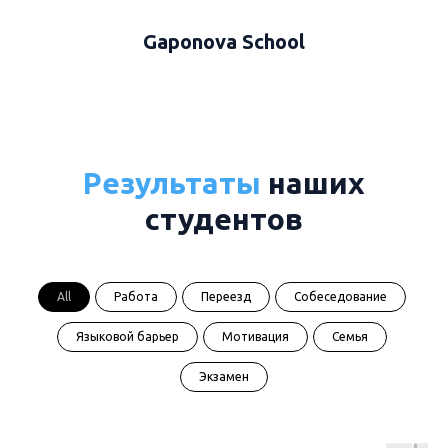
Gaponova School
Результаты
наших
студентов
All
Работа
Переезд
Собеседование
Языковой барьер
Мотивация
Семья
Экзамен