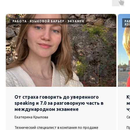
РАБОТА
ЯЗЫКОВОЙ БАРЬЕР
ЭКЗАМЕН
РА
ЯЗ
От страха говорить до уверенного
К
speaking и 7.0 за разговорную часть в
м
международном экзамене
ч
Екатерина Крылова
С
Технический специалист в компания по продаже
П