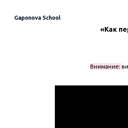
Gaponova School
«Как пе
Внимание:
ви