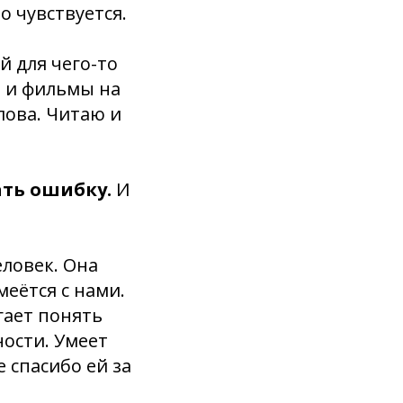
то чувствуется.
й для чего-то
и и фильмы на
лова. Читаю и
лать ошибку.
И
ловек. Она
меётся с нами.
гает понять
ости. Умеет
 спасибо ей за