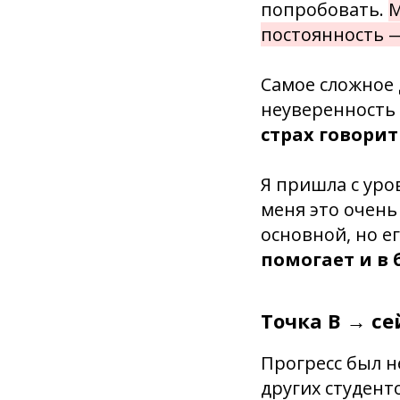
попробовать.
М
постоянность —
Самое сложное 
неуверенность 
страх говорит
Я пришла с уро
меня это очень
основной, но е
помогает и в 
Точка B → се
Прогресс был н
других студент