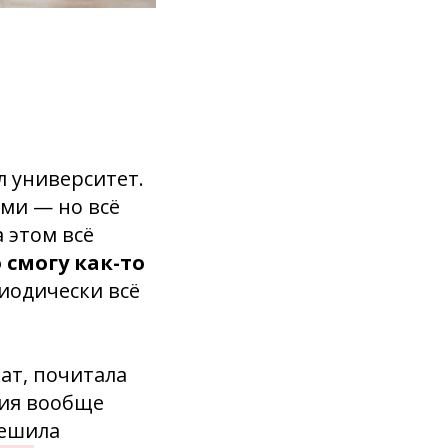
л университет.
ами — но всё
 этом всё
 смогу как-то
иодически всё
ат, почитала
ния вообще
решила