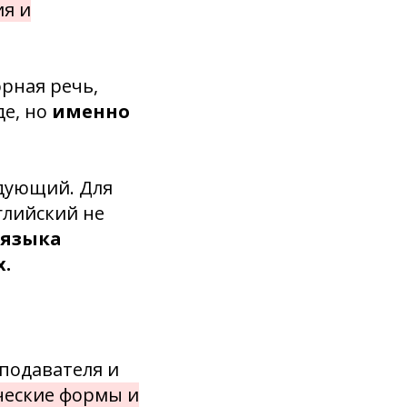
ия и
орная речь,
де, но
именно
едующий. Для
нглийский не
 языка
х.
еподавателя и
ические формы и