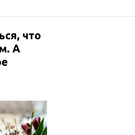
ся, что
м. А
ое