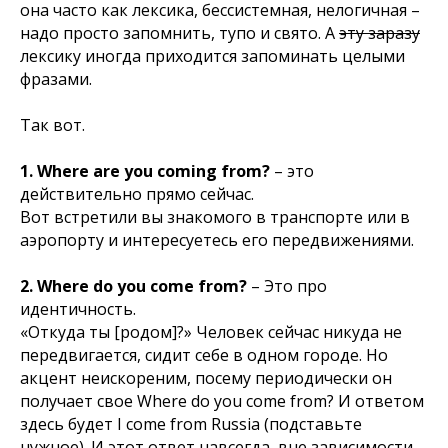
она часто как лексика, бессистемная, нелогичная –
надо просто запомнить, тупо и свято. А
эту заразу
лексику иногда приходится запоминать целыми
фразами.
Так вот.
1. Where are you coming from?
– это
действительно прямо сейчас.
Вот встретили вы знакомого в транспорте или в
аэропорту и интересуетесь его передвижениями.
2. Where do you come from?
– Это про
идентичность.
«Откуда ты [родом]?»
Человек сейчас никуда не
передвигается, сидит себе в одном городе. Но
акцент неискореним, посему периодически он
получает свое
Where do you come from?
И ответом
здесь будет
I come from Russia
(подставьте
нужное). И этот ответ навсегда, вне зависимости