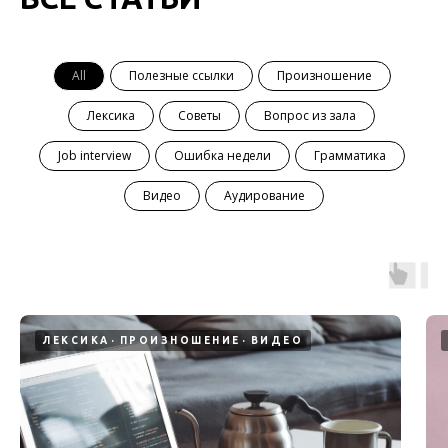
All
Полезные ссылки
Произношение
Лексика
Советы
Вопрос из зала
Job interview
Ошибка недели
Грамматика
Видео
Аудирование
ЛЕКСИКА
ПРОИЗНОШЕНИЕ
ВИДЕО