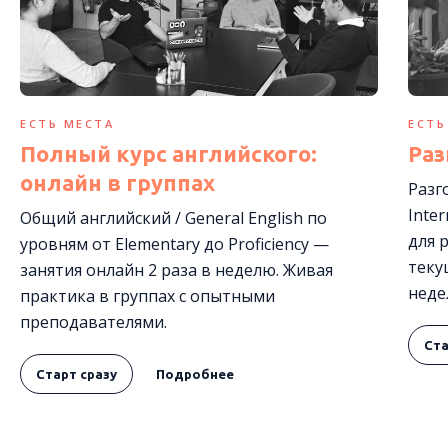
ЕСТЬ МЕСТА
ЕСТЬ
Полный курс английского:
Раз
онлайн в группах
Разг
Inte
Общий английский / General English по
для 
уровням от Elementary до Proficiency —
теку
занятия онлайн 2 раза в неделю. Живая
неде
практика в группах с опытными
преподавателями.
Ста
Старт сразу
Подробнее